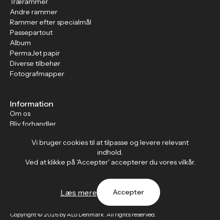
Trærammer
Andre rammer
Rammer efter specialmål
Passepartout
Album
PermaJet papir
Diverse tilbehør
Fotografmapper
Information
Om os
Bliv forhandler
Kontakt
Vi bruger cookies til at tilpasse og levere relevant
indhold.
Ved at klikke på 'Accepter' accepterer du vores vilkår.
Forhandler / B2B
Log på din konto
Se tidligere ordrer
Læs mere
Accepter
Gå til kurv
Copyright © 2026 by ADJ Denmark. All rights reserved.