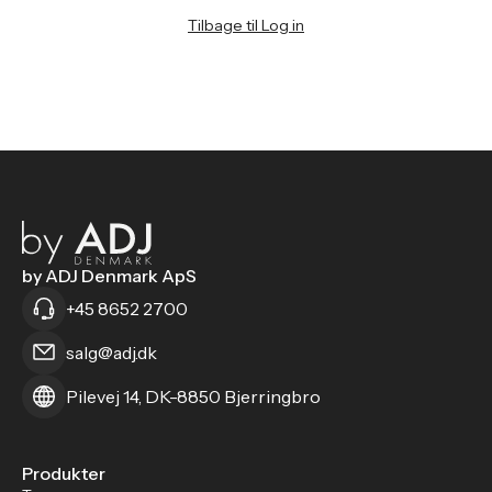
Tilbage til Log in
by ADJ Denmark ApS
+45 8652 2700
salg@adj.dk
Pilevej 14, DK-8850 Bjerringbro
Produkter