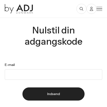
Nulstil din
adgangskode
E-mail
Indsend