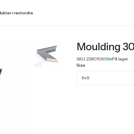
ukter i restordre
Moulding 30
SKU:
228010609
På lager
Size
6x9