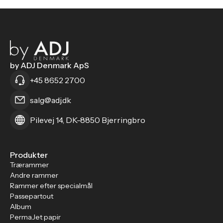
by ADJ Denmark ApS
+45 8652 2700
salg@adj.dk
Pilevej 14, DK-8850 Bjerringbro
Produkter
Trærammer
Andre rammer
Rammer efter specialmål
Passepartout
Album
PermaJet papir