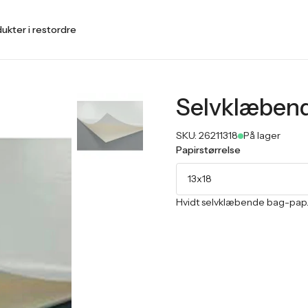
ukter i restordre
Selvklæben
SKU:
26211318
På lager
Papirstørrelse
13x18
Hvidt selvklæbende bag-pap